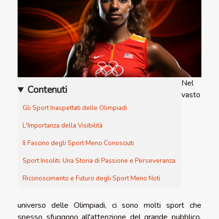
Nel
Contenuti
vasto
Gli Sport Inaspettati delle Olimpiadi
L'Importanza della Visibilità
Il Fascino degli Sport Meno Conosciuti
Sport Insoliti: Una Storia di Passione e Perseveranza
Riconoscimento e Futuro degli Sport Meno Noti
universo delle Olimpiadi, ci sono molti sport che
spesso sfuggono all'attenzione del grande pubblico.